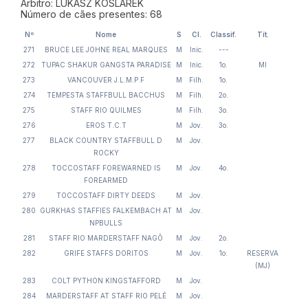
Árbitro: LUKASZ KOSLAREK
Número de cães presentes: 68
Nº
Nome
S
Cl.
Classif.
Tít.
271
BRUCE LEE JOHNE REAL MARQUES
M
Inic.
---
272
TUPAC SHAKUR GANGSTA PARADISE
M
Inic.
1o.
MI
273
VANCOUVER J.L.M.P.F
M
Filh.
1o.
274
TEMPESTA STAFFBULL BACCHUS
M
Filh.
2o.
275
STAFF RIO QUILMES
M
Filh.
3o.
276
EROS T.C.T
M
Jov.
3o.
277
BLACK COUNTRY STAFFBULL D
M
Jov.
ROCKY
278
TOCCOSTAFF FOREWARNED IS
M
Jov.
4o.
FOREARMED
279
TOCCOSTAFF DIRTY DEEDS
M
Jov.
280
GURKHAS STAFFIES FALKEMBACH AT
M
Jov.
NPBULLS
281
STAFF RIO MARDERSTAFF NAGÔ
M
Jov.
2o.
282
GRIFE STAFFS DORITOS
M
Jov.
1o.
RESERVA
(MJ)
283
COLT PYTHON KINGSTAFFORD
M
Jov.
284
MARDERSTAFF AT STAFF RIO PELÉ
M
Jov.