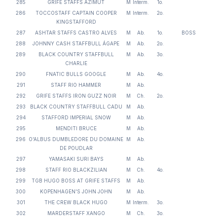
285
GRIFE STAFFS AZIMUT
M
Interm.
1o.
286
TOCCOSTAFF CAPTAIN COOPER
M
Interm.
2o.
KINGSTAFFORD
287
ASHTAR STAFFS CASTRO ALVES
M
Ab.
1o.
BOSS
288
JOHNNY CASH STAFFBULL ÁGAPE
M
Ab.
2o.
289
BLACK COUNTRY STAFFBULL
M
Ab.
3o.
CHARLIE
290
FNATIC BULLS GOOGLE
M
Ab.
4o.
291
STAFF RIO HAMMER
M
Ab.
292
GRIFE STAFFS IRON GUZZ NOIR
M
Ch.
2o.
293
BLACK COUNTRY STAFFBULL CADU
M
Ab.
294
STAFFORD IMPERIAL SNOW
M
Ab.
295
MENDITI BRUCE
M
Ab.
296
O'ALBUS DUMBLEDORE DU DOMAINE
M
Ab.
DE POUDLAR
297
YAMASAKI SURI BAYS
M
Ab.
298
STAFF RIO BLACKZILIAN
M
Ch.
4o.
299
TGB HUGO BOSS AT GRIFE STAFFS
M
Ab.
300
KOPENHAGEN'S JOHN JOHN
M
Ab.
301
THE CREW BLACK HUGO
M
Interm.
3o.
302
MARDERSTAFF XANGO
M
Ch.
3o.