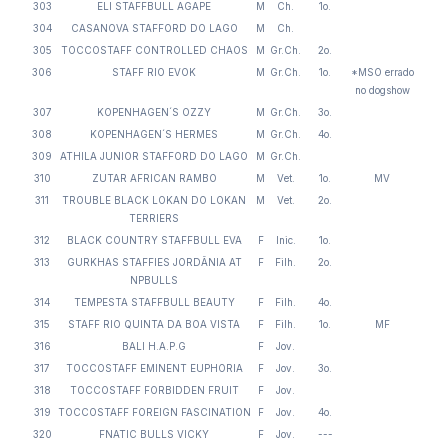
303
ELI STAFFBULL AGAPE
M
Ch.
1o.
304
CASANOVA STAFFORD DO LAGO
M
Ch.
305
TOCCOSTAFF CONTROLLED CHAOS
M
Gr.Ch.
2o.
306
STAFF RIO EVOK
M
Gr.Ch.
1o.
*MSO errado
no dogshow
307
KOPENHAGEN´S OZZY
M
Gr.Ch.
3o.
308
KOPENHAGEN´S HERMES
M
Gr.Ch.
4o.
309
ATHILA JUNIOR STAFFORD DO LAGO
M
Gr.Ch.
310
ZUTAR AFRICAN RAMBO
M
Vet.
1o.
MV
311
TROUBLE BLACK LOKAN DO LOKAN
M
Vet.
2o.
TERRIERS
312
BLACK COUNTRY STAFFBULL EVA
F
Inic.
1o.
313
GURKHAS STAFFIES JORDÂNIA AT
F
Filh.
2o.
NPBULLS
314
TEMPESTA STAFFBULL BEAUTY
F
Filh.
4o.
315
STAFF RIO QUINTA DA BOA VISTA
F
Filh.
1o.
MF
316
BALI H.A.P.G
F
Jov.
317
TOCCOSTAFF EMINENT EUPHORIA
F
Jov.
3o.
318
TOCCOSTAFF FORBIDDEN FRUIT
F
Jov.
319
TOCCOSTAFF FOREIGN FASCINATION
F
Jov.
4o.
320
FNATIC BULLS VICKY
F
Jov.
---