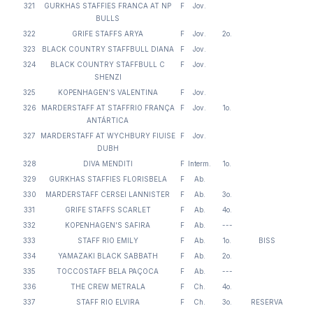
321
GURKHAS STAFFIES FRANCA AT NP
F
Jov.
BULLS
322
GRIFE STAFFS ARYA
F
Jov.
2o.
323
BLACK COUNTRY STAFFBULL DIANA
F
Jov.
324
BLACK COUNTRY STAFFBULL C
F
Jov.
SHENZI
325
KOPENHAGEN'S VALENTINA
F
Jov.
326
MARDERSTAFF AT STAFFRIO FRANÇA
F
Jov.
1o.
ANTÁRTICA
327
MARDERSTAFF AT WYCHBURY FIUISE
F
Jov.
DUBH
328
DIVA MENDITI
F
Interm.
1o.
329
GURKHAS STAFFIES FLORISBELA
F
Ab.
330
MARDERSTAFF CERSEI LANNISTER
F
Ab.
3o.
331
GRIFE STAFFS SCARLET
F
Ab.
4o.
332
KOPENHAGEN'S SAFIRA
F
Ab.
---
333
STAFF RIO EMILY
F
Ab.
1o.
BISS
334
YAMAZAKI BLACK SABBATH
F
Ab.
2o.
335
TOCCOSTAFF BELA PAÇOCA
F
Ab.
---
336
THE CREW METRALA
F
Ch.
4o.
337
STAFF RIO ELVIRA
F
Ch.
3o.
RESERVA