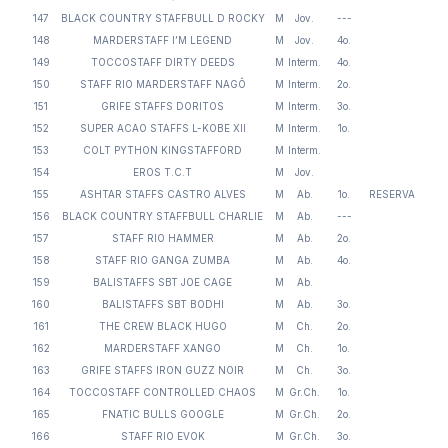
147
BLACK COUNTRY STAFFBULL D ROCKY
M
Jov.
---
148
MARDERSTAFF I’M LEGEND
M
Jov.
4o.
149
TOCCOSTAFF DIRTY DEEDS
M
Interm.
4o.
150
STAFF RIO MARDERSTAFF NAGÔ
M
Interm.
2o.
151
GRIFE STAFFS DORITOS
M
Interm.
3o.
152
SUPER ACAO STAFFS L-KOBE XII
M
Interm.
1o.
153
COLT PYTHON KINGSTAFFORD
M
Interm.
154
EROS T.C.T
M
Jov.
155
ASHTAR STAFFS CASTRO ALVES
M
Ab.
1o.
RESERVA
156
BLACK COUNTRY STAFFBULL CHARLIE
M
Ab.
---
157
STAFF RIO HAMMER
M
Ab.
2o.
158
STAFF RIO GANGA ZUMBA
M
Ab.
4o.
159
BALISTAFFS SBT JOE CAGE
M
Ab.
160
BALISTAFFS SBT BODHI
M
Ab.
3o.
161
THE CREW BLACK HUGO
M
Ch.
2o.
162
MARDERSTAFF XANGO
M
Ch.
1o.
163
GRIFE STAFFS IRON GUZZ NOIR
M
Ch.
3o.
164
TOCCOSTAFF CONTROLLED CHAOS
M
Gr.Ch.
1o.
165
FNATIC BULLS GOOGLE
M
Gr.Ch.
2o.
166
STAFF RIO EVOK
M
Gr.Ch.
3o.