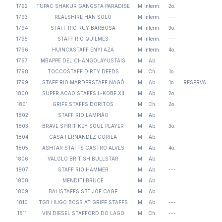
1792
TUPAC SHAKUR GANGSTA PARADISE
M
Interm.
2o.
1793
REALSHIRE HAN SOLO
M
Interm.
---
1794
STAFF RIO RUY BARBOSA
M
Interm.
3o.
1795
STAFF RIO QUILMES
M
Interm.
---
1796
HUINCASTAFF ENYI AZA
M
Interm.
4o.
1797
MBAPPE DEL CHANGOLAYUSTAIS
M
Ab.
1798
TOCCOSTAFF DIRTY DEEDS
M
Ch.
1o.
1799
STAFF RIO MARDERSTAFF NAGÔ
M
Ab.
1o.
RESERVA
1800
SUPER ACAO STAFFS L-KOBE XII
M
Ab.
2o.
1801
GRIFE STAFFS DORITOS
M
Ch.
2o.
1802
STAFF RIO LAMPIÃO
M
Ab.
1803
BRAVE SPIRIT KEY SOUL PLAYER
M
Ab.
3o.
1804
CASA FERNANDEZ GORILA
M
Ab.
1805
ASHTAR STAFFS CASTRO ALVES
M
Ab.
4o.
1806
VALGLO BRITISH BULLSTAR
M
Ab.
1807
STAFF RIO HAMMER
M
Ab.
---
1808
MENDITI BRUCE
M
Ab.
1809
BALISTAFFS SBT JOE CAGE
M
Ab.
1810
TGB HUGO BOSS AT GRIFE STAFFS
M
Ab.
---
1811
VIN DIESEL STAFFORD DO LAGO
M
Ch.
---