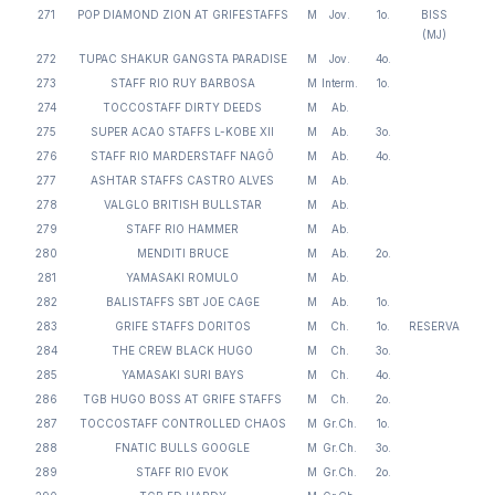
271
POP DIAMOND ZION AT GRIFESTAFFS
M
Jov.
1o.
BISS
(MJ)
272
TUPAC SHAKUR GANGSTA PARADISE
M
Jov.
4o.
273
STAFF RIO RUY BARBOSA
M
Interm.
1o.
274
TOCCOSTAFF DIRTY DEEDS
M
Ab.
275
SUPER ACAO STAFFS L-KOBE XII
M
Ab.
3o.
276
STAFF RIO MARDERSTAFF NAGÔ
M
Ab.
4o.
277
ASHTAR STAFFS CASTRO ALVES
M
Ab.
278
VALGLO BRITISH BULLSTAR
M
Ab.
279
STAFF RIO HAMMER
M
Ab.
280
MENDITI BRUCE
M
Ab.
2o.
281
YAMASAKI ROMULO
M
Ab.
282
BALISTAFFS SBT JOE CAGE
M
Ab.
1o.
283
GRIFE STAFFS DORITOS
M
Ch.
1o.
RESERVA
284
THE CREW BLACK HUGO
M
Ch.
3o.
285
YAMASAKI SURI BAYS
M
Ch.
4o.
286
TGB HUGO BOSS AT GRIFE STAFFS
M
Ch.
2o.
287
TOCCOSTAFF CONTROLLED CHAOS
M
Gr.Ch.
1o.
288
FNATIC BULLS GOOGLE
M
Gr.Ch.
3o.
289
STAFF RIO EVOK
M
Gr.Ch.
2o.