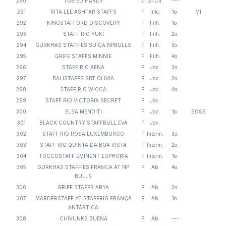
290
TGB ED HARDY
M
Gr.Ch.
---
291
RITA LEE ASHTAR STAFFS
F
Inic.
1o.
MI
292
KINGSTAFFORD DISCOVERY
F
Filh.
1o.
293
STAFF RIO YUKI
F
Filh.
2o.
294
GURKHAS STAFFIES SUÍÇA NPBULLS
F
Filh.
3o.
295
GRIFE STAFFS MINNIE
F
Filh.
4o.
296
STAFF RIO XENA
F
Jov.
3o.
297
BALISTAFFS SBT OLIVIA
F
Jov.
2o.
298
STAFF RIO WICCA
F
Jov.
4o.
299
STAFF RIO VICTORIA SECRET
F
Jov.
300
ELSA MENDITI
F
Jov.
1o.
BOSS
301
BLACK COUNTRY STAFFBULL EVA
F
Jov.
302
STAFF RIO ROSA LUXEMBURGO
F
Interm.
3o.
303
STAFF RIO QUINTA DA BOA VISTA
F
Interm.
2o.
304
TOCCOSTAFF EMINENT EUPHORIA
F
Interm.
1o.
305
GURKHAS STAFFIES FRANCA AT NP
F
Ab.
4o.
BULLS
306
GRIFE STAFFS ARYA
F
Ab.
2o.
307
MARDERSTAFF AT STAFFRIO FRANÇA
F
Ab.
1o.
ANTÁRTICA
308
CHIVUNKS BUENA
F
Ab.
---