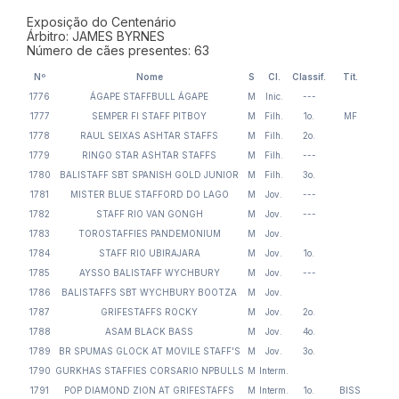
Exposição do Centenário
Árbitro: JAMES BYRNES
Número de cães presentes: 63
Nº
Nome
S
Cl.
Classif.
Tít.
1776
ÁGAPE STAFFBULL ÁGAPE
M
Inic.
---
1777
SEMPER FI STAFF PITBOY
M
Filh.
1o.
MF
1778
RAUL SEIXAS ASHTAR STAFFS
M
Filh.
2o.
1779
RINGO STAR ASHTAR STAFFS
M
Filh.
---
1780
BALISTAFF SBT SPANISH GOLD JUNIOR
M
Filh.
3o.
1781
MISTER BLUE STAFFORD DO LAGO
M
Jov.
---
1782
STAFF RIO VAN GONGH
M
Jov.
---
1783
TOROSTAFFIES PANDEMONIUM
M
Jov.
1784
STAFF RIO UBIRAJARA
M
Jov.
1o.
1785
AYSSO BALISTAFF WYCHBURY
M
Jov.
---
1786
BALISTAFFS SBT WYCHBURY BOOTZA
M
Jov.
1787
GRIFESTAFFS ROCKY
M
Jov.
2o.
1788
ASAM BLACK BASS
M
Jov.
4o.
1789
BR SPUMAS GLOCK AT MOVILE STAFF'S
M
Jov.
3o.
1790
GURKHAS STAFFIES CORSARIO NPBULLS
M
Interm.
1791
POP DIAMOND ZION AT GRIFESTAFFS
M
Interm.
1o.
BISS