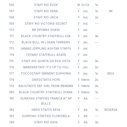
166
STAFF RIO EVOK
M
Gr.Ch.
1o.
167
STAFF RIO XENA
F
Inic.
1o.
MI
168
STAFF RIO URCA
F
Inic.
2o.
169
STAFF RIO VICTORIA SECRET
F
Inic.
---
170
BR SPUMAS SHAYA
F
Jov.
171
BLACK COUNTRY STAFFBULL EVA
F
Jov.
4o.
172
BLACK BULL IN LOKAN TERRIERS
F
Jov.
---
173
JANNIS JOPPLING ASHTAR STAFFS
F
Jov.
174
TIFFANY STAFFBULL ÁGAPE
F
Jov.
175
STAFF RIO QUINTA DA BOA VISTA
F
Jov.
3o.
176
MARDERSTAFF IT'S UP TO YOU
F
Jov.
2o.
177
TOCCOSTAFF EMINENT EUPHORIA
F
Jov.
1o.
MSO
178
GRIFESTAFFS HOPE
F
Interm.
2o.
179
BALISTAFFS SBT GIRL FROM IPANEMA
F
Interm.
3o.
180
BLACK COUNTRY STAFFBULL DIANA
F
Interm.
1o.
181
GURKHAS STAFFIES FRANCA AT NP
F
Ab.
---
BULLS
182
GRIFE STAFFS ARYA
F
Ab.
1o.
RESERVA
183
GURKHAS STAFFIES FLORISBELA
F
Ab.
---
184
STAFF RIO GAYA
F
Ab.
3o.