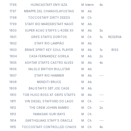
1796
HUINCASTAFF ENYI AZA
M
Interm.
4o.
1797
MBAPPE DEL CHANGOLAYUSTAIS
M
Ab.
1798
TOCCOSTAFF DIRTY DEEDS
M
Ch.
1799
STAFF RIO MARDERSTAFF NAGÔ
M
Ab.
1800
SUPER ACAO STAFFS L-KOBE XII
M
Ab.
3o.
1801
GRIFE STAFFS DORITOS
M
Ch.
1o.
RESERVA
1802
STAFF RIO LAMPIÃO
M
Ab.
1803
BRAVE SPIRIT KEY SOUL PLAYER
M
Ab.
1o.
BISS
1804
CASA FERNANDEZ GORILA
M
Ab.
2o.
1805
ASHTAR STAFFS CASTRO ALVES
M
Ab.
4o.
1806
VALGLO BRITISH BULLSTAR
M
Ab.
1807
STAFF RIO HAMMER
M
Ab.
---
1808
MENDITI BRUCE
M
Ab.
1809
BALISTAFFS SBT JOE CAGE
M
Ab.
1810
TGB HUGO BOSS AT GRIFE STAFFS
M
Ab.
---
1811
VIN DIESEL STAFFORD DO LAGO
M
Ch.
---
1812
THE CREW JOHNN RAMBO
M
Ch.
2o.
1813
YAMASAKI SURI BAYS
M
Ch.
1814
EARTHQUAKE STAFF'S ORACLE
M
Ch.
---
1815
TOCCOSTAFF CONTROLLED CHAOS
M
Ch.
4o.