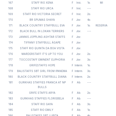
167
STAFF RIO XENA
F
Inic.
1o.
MI
168
STAFF RIO URCA
F
Inic.
---
169
STAFF RIO VICTORIA SECRET
F
Inic.
2o.
170
BR SPUMAS SHAYA
F
Jov.
4o.
171
BLACK COUNTRY STAFFBULL EVA
F
Jov.
1o.
RESERVA
172
BLACK BULL IN LOKAN TERRIERS
F
Jov.
---
173
JANNIS JOPPLING ASHTAR STAFFS
F
Jov.
174
TIFFANY STAFFBULL ÁGAPE
F
Jov.
175
STAFF RIO QUINTA DA BOA VISTA
F
Jov.
176
MARDERSTAFF IT'S UP TO YOU
F
Jov.
2o.
177
TOCCOSTAFF EMINENT EUPHORIA
F
Jov.
3o.
178
GRIFESTAFFS HOPE
F
Interm.
1o.
179
BALISTAFFS SBT GIRL FROM IPANEMA
F
Interm.
3o.
180
BLACK COUNTRY STAFFBULL DIANA
F
Interm.
2o.
181
GURKHAS STAFFIES FRANCA AT NP
F
Ab.
---
BULLS
182
GRIFE STAFFS ARYA
F
Ab.
2o.
183
GURKHAS STAFFIES FLORISBELA
F
Ab.
---
184
STAFF RIO GAYA
F
Ab.
3o.
185
STAFF RIO EMILY
F
Ab.
1o.
186
BALISTAFFS SBT LUPITA
F
Ab.
4o.