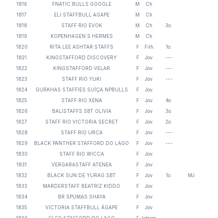
1816
FNATIC BULLS GOOGLE
M
Ch.
1817
ELI STAFFBULL AGAPE
M
Ch.
1818
STAFF RIO EVOK
M
Ch.
3o.
1819
KOPENHAGEN´S HERMES
M
Ch.
1820
RITA LEE ASHTAR STAFFS
F
Filh.
1o.
1821
KINGSTAFFORD DISCOVERY
F
Jov.
---
1822
KINGSTAFFORD VELAR
F
Jov.
---
1823
STAFF RIO YUKI
F
Jov.
---
1824
GURKHAS STAFFIES SUÍÇA NPBULLS
F
Jov.
1825
STAFF RIO XENA
F
Jov.
4o.
1826
BALISTAFFS SBT OLIVIA
F
Jov.
3o.
1827
STAFF RIO VICTORIA SECRET
F
Jov.
2o.
1828
STAFF RIO URCA
F
Jov.
---
1829
BLACK PANTHER STAFFORD DO LAGO
F
Jov.
---
1830
STAFF RIO WICCA
F
Jov.
1831
VERGARASTAFF ATENEA
F
Jov.
1832
BLACK SUN DE YURAG SBT
F
Jov.
1o.
MJ
1833
MARDERSTAFF BEATRIZ KIDDO
F
Jov.
1834
BR SPUMAS SHAYA
F
Jov.
1835
VICTORIA STAFFBULL ÁGAPE
F
Jov.