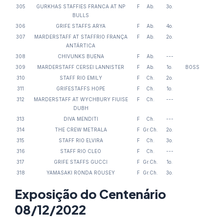
305
GURKHAS STAFFIES FRANCA AT NP
F
Ab.
3o.
BULLS
306
GRIFE STAFFS ARYA
F
Ab.
4o.
307
MARDERSTAFF AT STAFFRIO FRANÇA
F
Ab.
2o.
ANTÁRTICA
308
CHIVUNKS BUENA
F
Ab.
---
309
MARDERSTAFF CERSEI LANNISTER
F
Ab.
1o.
BOSS
310
STAFF RIO EMILY
F
Ch.
2o.
311
GRIFESTAFFS HOPE
F
Ch.
1o.
312
MARDERSTAFF AT WYCHBURY FIUISE
F
Ch.
---
DUBH
313
DIVA MENDITI
F
Ch.
---
314
THE CREW METRALA
F
Gr.Ch.
2o.
315
STAFF RIO ELVIRA
F
Ch.
3o.
316
STAFF RIO CLEO
F
Ch.
---
317
GRIFE STAFFS GUCCI
F
Gr.Ch.
1o.
318
YAMASAKI RONDA ROUSEY
F
Gr.Ch.
3o.
Exposição do Centenário
08/12/2022