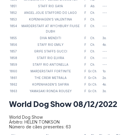
1851
STAFF RIO GAYA
F
Ab.
---
1852
ANGEL JOLIE STAFFORD DO LAGO
F
Ch.
---
1853
KOPENHAGEN'S VALENTINA
F
Ch.
1854
MARDERSTAFF AT WYCHBURY FIUISE
F
Ch.
---
DUBH
1855
DIVA MENDITI
F
Ch.
3o.
1856
STAFF RIO EMILY
F
Ch.
4o.
1857
GRIFE STAFFS GUCCI
F
Ch.
---
1858
STAFF RIO ELVIRA
F
Ch.
---
1859
STAFF RIO ANTONELLA
F
Ch.
---
1860
MARDERSTAFF FORTINITE
F
Gr.Ch.
1o.
1861
THE CREW METRALA
F
Gr.Ch.
2o.
1862
KOPENHAGEN'S SAFIRA
F
Gr.Ch.
4o.
1863
YAMASAKI RONDA ROUSEY
F
Gr.Ch.
3o.
World Dog Show 08/12/2022
World Dog Show
Árbitro: HELEN TONKSON
Número de cães presentes: 63