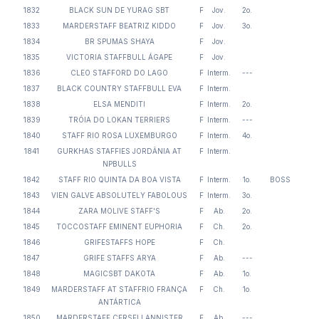
1832
BLACK SUN DE YURAG SBT
F
Jov.
2o.
1833
MARDERSTAFF BEATRIZ KIDDO
F
Jov.
3o.
1834
BR SPUMAS SHAYA
F
Jov.
1835
VICTORIA STAFFBULL ÁGAPE
F
Jov.
1836
CLEO STAFFORD DO LAGO
F
Interm.
---
1837
BLACK COUNTRY STAFFBULL EVA
F
Interm.
1838
ELSA MENDITI
F
Interm.
2o.
1839
TRÓIA DO LOKAN TERRIERS
F
Interm.
---
1840
STAFF RIO ROSA LUXEMBURGO
F
Interm.
4o.
1841
GURKHAS STAFFIES JORDÂNIA AT
F
Interm.
NPBULLS
1842
STAFF RIO QUINTA DA BOA VISTA
F
Interm.
1o.
BOSS
1843
VIEN GALVE ABSOLUTELY FABOLOUS
F
Interm.
3o.
1844
ZARA MOLIVE STAFF'S
F
Ab.
2o.
1845
TOCCOSTAFF EMINENT EUPHORIA
F
Ch.
2o.
1846
GRIFESTAFFS HOPE
F
Ch.
1847
GRIFE STAFFS ARYA
F
Ab.
---
1848
MAGICSBT DAKOTA
F
Ab.
1o.
1849
MARDERSTAFF AT STAFFRIO FRANÇA
F
Ch.
1o.
ANTÁRTICA
1850
MARDERSTAFF CERSEI LANNISTER
F
Ab.
---