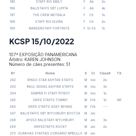
185
STAFF RIO EMILY
F
Ab.
2o.
186
BALISTAFFS SBT LUPITA
F
Ab.
4o.
187
THE CREW METRALA
F
Ch.
1o.
188
STAFF RIO ELVIRA
F
Ch.
2o.
189
MARDERSTAFF FORTINITE
F
Gr.Ch.
1o.
KCSP 15/10/2022
107ª EXPOSIÇÃO PANAMERICANA
Árbitro: KAREN JOHNSON
Número de cães presentes: 51
Nº
Nome
S
Cl.
Classif.
Tít.
262
RINGO STAR ASHTAR STAFFS
M
Inic.
2o.
263
RAUL SEIXAS ASHTAR STAFFS
M
Inic.
3o.
264
SEMPER FI STAFF PITBOY
M
Inic.
1o.
265
GRIFE STAFFS TOMMY
M
Filh.
1o.
MF
266
GRIFE STAFFS ISSEY MIYAKE
M
Filh.
---
267
BALISTAFFS SBT WYCHBURY BOOTZA
M
Jov.
268
AYSSO BALISTAFF WYCHBURY
M
Jov.
3o.
269
GRIFESTAFFS ROCKY
M
Jov.
2o.
270
GURKHAS STAFFIES CORSARIO NPBULLS
M
Jov.