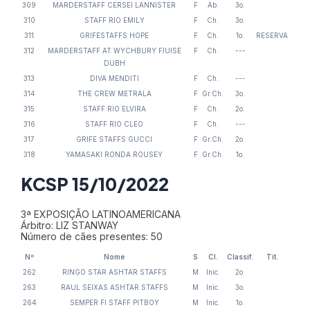
309
MARDERSTAFF CERSEI LANNISTER
F
Ab.
3o.
310
STAFF RIO EMILY
F
Ch.
3o.
311
GRIFESTAFFS HOPE
F
Ch.
1o.
RESERVA
312
MARDERSTAFF AT WYCHBURY FIUISE
F
Ch.
---
DUBH
313
DIVA MENDITI
F
Ch.
---
314
THE CREW METRALA
F
Gr.Ch.
3o.
315
STAFF RIO ELVIRA
F
Ch.
2o.
316
STAFF RIO CLEO
F
Ch.
---
317
GRIFE STAFFS GUCCI
F
Gr.Ch.
2o.
318
YAMASAKI RONDA ROUSEY
F
Gr.Ch.
1o.
KCSP 15/10/2022
3ª EXPOSIÇÃO LATINOAMERICANA
Árbitro: LIZ STANWAY
Número de cães presentes: 50
Nº
Nome
S
Cl.
Classif.
Tít.
262
RINGO STAR ASHTAR STAFFS
M
Inic.
2o.
263
RAUL SEIXAS ASHTAR STAFFS
M
Inic.
3o.
264
SEMPER FI STAFF PITBOY
M
Inic.
1o.