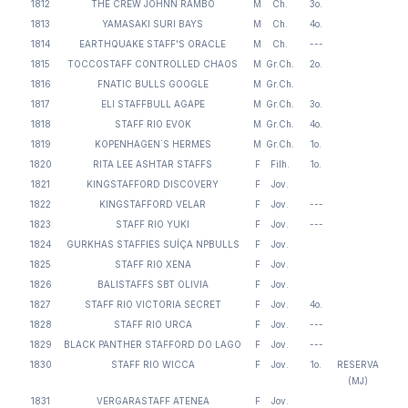
1812
THE CREW JOHNN RAMBO
M
Ch.
3o.
1813
YAMASAKI SURI BAYS
M
Ch.
4o.
1814
EARTHQUAKE STAFF'S ORACLE
M
Ch.
---
1815
TOCCOSTAFF CONTROLLED CHAOS
M
Gr.Ch.
2o.
1816
FNATIC BULLS GOOGLE
M
Gr.Ch.
1817
ELI STAFFBULL AGAPE
M
Gr.Ch.
3o.
1818
STAFF RIO EVOK
M
Gr.Ch.
4o.
1819
KOPENHAGEN´S HERMES
M
Gr.Ch.
1o.
1820
RITA LEE ASHTAR STAFFS
F
Filh.
1o.
1821
KINGSTAFFORD DISCOVERY
F
Jov.
1822
KINGSTAFFORD VELAR
F
Jov.
---
1823
STAFF RIO YUKI
F
Jov.
---
1824
GURKHAS STAFFIES SUÍÇA NPBULLS
F
Jov.
1825
STAFF RIO XENA
F
Jov.
1826
BALISTAFFS SBT OLIVIA
F
Jov.
1827
STAFF RIO VICTORIA SECRET
F
Jov.
4o.
1828
STAFF RIO URCA
F
Jov.
---
1829
BLACK PANTHER STAFFORD DO LAGO
F
Jov.
---
1830
STAFF RIO WICCA
F
Jov.
1o.
RESERVA
(MJ)
1831
VERGARASTAFF ATENEA
F
Jov.