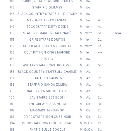
145
BURPEE J.L.M.P.F AT GRIFESTAFFS
M
Jov.
---
146
STAFF RIO QUILMES
M
Jov.
147
BLACK COUNTRY STAFFBULL D ROCKY
M
Jov.
---
148
MARDERSTAFF I’M LEGEND
M
Jov.
4o.
149
TOCCOSTAFF DIRTY DEEDS
M
Interm.
4o.
150
STAFF RIO MARDERSTAFF NAGÔ
M
Interm.
1o.
RESERVA
151
GRIFE STAFFS DORITOS
M
Interm.
2o.
152
SUPER ACAO STAFFS L-KOBE XII
M
Interm.
3o.
153
COLT PYTHON KINGSTAFFORD
M
Interm.
---
154
EROS T.C.T
M
Jov.
155
ASHTAR STAFFS CASTRO ALVES
M
Ab.
1o.
156
BLACK COUNTRY STAFFBULL CHARLIE
M
Ab.
---
157
STAFF RIO HAMMER
M
Ab.
3o.
158
STAFF RIO GANGA ZUMBA
M
Ab.
4o.
159
BALISTAFFS SBT JOE CAGE
M
Ab.
160
BALISTAFFS SBT BODHI
M
Ab.
2o.
161
THE CREW BLACK HUGO
M
Ch.
1o.
162
MARDERSTAFF XANGO
M
Ch.
2o.
163
GRIFE STAFFS IRON GUZZ NOIR
M
Ch.
3o.
164
TOCCOSTAFF CONTROLLED CHAOS
M
Gr.Ch.
2o.
165
FNATIC BULLS GOOGLE
M
Gr.Ch.
3o.