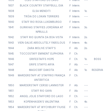
1836
CLEO STAFFORD DO LAGO
F
Interm.
---
1837
BLACK COUNTRY STAFFBULL EVA
F
Interm.
1838
ELSA MENDITI
F
Interm.
1o.
1839
TRÓIA DO LOKAN TERRIERS
F
Interm.
---
1840
STAFF RIO ROSA LUXEMBURGO
F
Interm.
1841
GURKHAS STAFFIES JORDÂNIA AT
F
Interm.
3o.
NPBULLS
1842
STAFF RIO QUINTA DA BOA VISTA
F
Interm.
2o.
1843
VIEN GALVE ABSOLUTELY FABOLOUS
F
Interm.
4o.
1844
ZARA MOLIVE STAFF'S
F
Ab.
2o.
1845
TOCCOSTAFF EMINENT EUPHORIA
F
Ch.
1846
GRIFESTAFFS HOPE
F
Ch.
1o.
BOSS
1847
GRIFE STAFFS ARYA
F
Ab.
---
1848
MAGICSBT DAKOTA
F
Ab.
1o.
RESERVA
1849
MARDERSTAFF AT STAFFRIO FRANÇA
F
Ch.
ANTÁRTICA
1850
MARDERSTAFF CERSEI LANNISTER
F
Ab.
---
1851
STAFF RIO GAYA
F
Ab.
---
1852
ANGEL JOLIE STAFFORD DO LAGO
F
Ch.
---
1853
KOPENHAGEN'S VALENTINA
F
Ch.
4o.
1854
MARDERSTAFF AT WYCHBURY FIUISE
F
Ch.
---