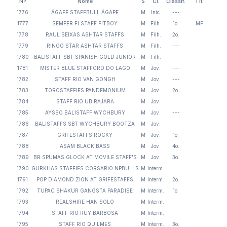
Nº
Nome
S
Cl.
Classif.
Tít.
1776
ÁGAPE STAFFBULL ÁGAPE
M
Inic.
---
1777
SEMPER FI STAFF PITBOY
M
Filh.
1o.
MF
1778
RAUL SEIXAS ASHTAR STAFFS
M
Filh.
2o.
1779
RINGO STAR ASHTAR STAFFS
M
Filh.
---
1780
BALISTAFF SBT SPANISH GOLD JUNIOR
M
Filh.
---
1781
MISTER BLUE STAFFORD DO LAGO
M
Jov.
---
1782
STAFF RIO VAN GONGH
M
Jov.
---
1783
TOROSTAFFIES PANDEMONIUM
M
Jov.
2o.
1784
STAFF RIO UBIRAJARA
M
Jov.
1785
AYSSO BALISTAFF WYCHBURY
M
Jov.
---
1786
BALISTAFFS SBT WYCHBURY BOOTZA
M
Jov.
1787
GRIFESTAFFS ROCKY
M
Jov.
1o.
1788
ASAM BLACK BASS
M
Jov.
4o.
1789
BR SPUMAS GLOCK AT MOVILE STAFF'S
M
Jov.
3o.
1790
GURKHAS STAFFIES CORSARIO NPBULLS
M
Interm.
1791
POP DIAMOND ZION AT GRIFESTAFFS
M
Interm.
2o.
1792
TUPAC SHAKUR GANGSTA PARADISE
M
Interm.
1o.
1793
REALSHIRE HAN SOLO
M
Interm.
1794
STAFF RIO RUY BARBOSA
M
Interm.
1795
STAFF RIO QUILMES
M
Interm.
3o.