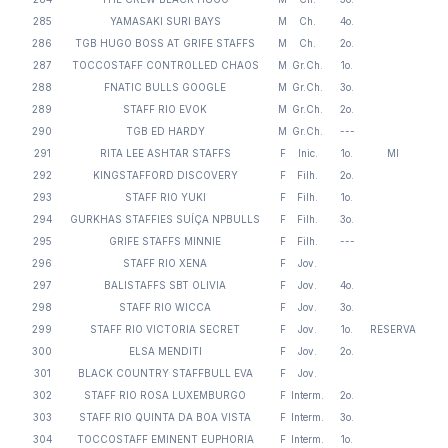
285
YAMASAKI SURI BAYS
M
Ch.
4o.
286
TGB HUGO BOSS AT GRIFE STAFFS
M
Ch.
2o.
287
TOCCOSTAFF CONTROLLED CHAOS
M
Gr.Ch.
1o.
288
FNATIC BULLS GOOGLE
M
Gr.Ch.
3o.
289
STAFF RIO EVOK
M
Gr.Ch.
2o.
290
TGB ED HARDY
M
Gr.Ch.
---
291
RITA LEE ASHTAR STAFFS
F
Inic.
1o.
MI
292
KINGSTAFFORD DISCOVERY
F
Filh.
2o.
293
STAFF RIO YUKI
F
Filh.
1o.
294
GURKHAS STAFFIES SUÍÇA NPBULLS
F
Filh.
3o.
295
GRIFE STAFFS MINNIE
F
Filh.
---
296
STAFF RIO XENA
F
Jov.
297
BALISTAFFS SBT OLIVIA
F
Jov.
4o.
298
STAFF RIO WICCA
F
Jov.
3o.
299
STAFF RIO VICTORIA SECRET
F
Jov.
1o.
RESERVA
300
ELSA MENDITI
F
Jov.
2o.
301
BLACK COUNTRY STAFFBULL EVA
F
Jov.
302
STAFF RIO ROSA LUXEMBURGO
F
Interm.
2o.
303
STAFF RIO QUINTA DA BOA VISTA
F
Interm.
3o.
304
TOCCOSTAFF EMINENT EUPHORIA
F
Interm.
1o.