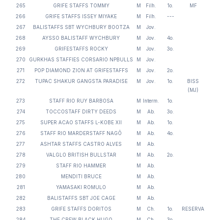
265
GRIFE STAFFS TOMMY
M
Filh.
1o.
MF
266
GRIFE STAFFS ISSEY MIYAKE
M
Filh.
---
267
BALISTAFFS SBT WYCHBURY BOOTZA
M
Jov.
268
AYSSO BALISTAFF WYCHBURY
M
Jov.
4o.
269
GRIFESTAFFS ROCKY
M
Jov.
3o.
270
GURKHAS STAFFIES CORSARIO NPBULLS
M
Jov.
271
POP DIAMOND ZION AT GRIFESTAFFS
M
Jov.
2o.
272
TUPAC SHAKUR GANGSTA PARADISE
M
Jov.
1o.
BISS
(MJ)
273
STAFF RIO RUY BARBOSA
M
Interm.
1o.
274
TOCCOSTAFF DIRTY DEEDS
M
Ab.
3o.
275
SUPER ACAO STAFFS L-KOBE XII
M
Ab.
1o.
276
STAFF RIO MARDERSTAFF NAGÔ
M
Ab.
4o.
277
ASHTAR STAFFS CASTRO ALVES
M
Ab.
278
VALGLO BRITISH BULLSTAR
M
Ab.
2o.
279
STAFF RIO HAMMER
M
Ab.
280
MENDITI BRUCE
M
Ab.
281
YAMASAKI ROMULO
M
Ab.
282
BALISTAFFS SBT JOE CAGE
M
Ab.
283
GRIFE STAFFS DORITOS
M
Ch.
1o.
RESERVA
284
THE CREW BLACK HUGO
M
Ch.
3o.