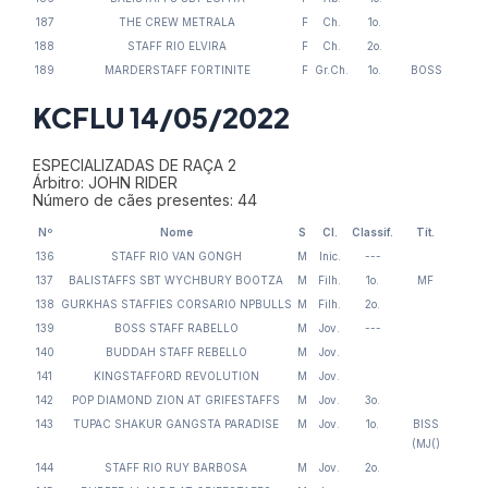
187
THE CREW METRALA
F
Ch.
1o.
188
STAFF RIO ELVIRA
F
Ch.
2o.
189
MARDERSTAFF FORTINITE
F
Gr.Ch.
1o.
BOSS
KCFLU 14/05/2022
ESPECIALIZADAS DE RAÇA 2
Árbitro: JOHN RIDER
Número de cães presentes: 44
Nº
Nome
S
Cl.
Classif.
Tít.
136
STAFF RIO VAN GONGH
M
Inic.
---
137
BALISTAFFS SBT WYCHBURY BOOTZA
M
Filh.
1o.
MF
138
GURKHAS STAFFIES CORSARIO NPBULLS
M
Filh.
2o.
139
BOSS STAFF RABELLO
M
Jov.
---
140
BUDDAH STAFF REBELLO
M
Jov.
141
KINGSTAFFORD REVOLUTION
M
Jov.
142
POP DIAMOND ZION AT GRIFESTAFFS
M
Jov.
3o.
143
TUPAC SHAKUR GANGSTA PARADISE
M
Jov.
1o.
BISS
(MJ()
144
STAFF RIO RUY BARBOSA
M
Jov.
2o.