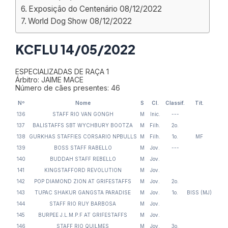
Exposição do Centenário 08/12/2022
World Dog Show 08/12/2022
KCFLU 14/05/2022
ESPECIALIZADAS DE RAÇA 1
Árbitro: JAIME MACE
Número de cães presentes: 46
Nº
Nome
S
Cl.
Classif.
Tít.
136
STAFF RIO VAN GONGH
M
Inic.
---
137
BALISTAFFS SBT WYCHBURY BOOTZA
M
Filh.
2o.
138
GURKHAS STAFFIES CORSARIO NPBULLS
M
Filh.
1o.
MF
139
BOSS STAFF RABELLO
M
Jov.
---
140
BUDDAH STAFF REBELLO
M
Jov.
141
KINGSTAFFORD REVOLUTION
M
Jov.
142
POP DIAMOND ZION AT GRIFESTAFFS
M
Jov.
2o.
143
TUPAC SHAKUR GANGSTA PARADISE
M
Jov.
1o.
BISS (MJ)
144
STAFF RIO RUY BARBOSA
M
Jov.
145
BURPEE J.L.M.P.F AT GRIFESTAFFS
M
Jov.
146
STAFF RIO QUILMES
M
Jov.
3o.