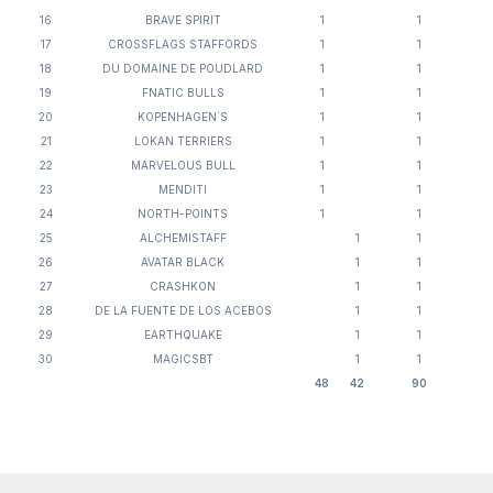
16
BRAVE SPIRIT
1
1
17
CROSSFLAGS STAFFORDS
1
1
18
DU DOMAINE DE POUDLARD
1
1
19
FNATIC BULLS
1
1
20
KOPENHAGEN´S
1
1
21
LOKAN TERRIERS
1
1
22
MARVELOUS BULL
1
1
23
MENDITI
1
1
24
NORTH-POINTS
1
1
25
ALCHEMISTAFF
1
1
26
AVATAR BLACK
1
1
27
CRASHKON
1
1
28
DE LA FUENTE DE LOS ACEBOS
1
1
29
EARTHQUAKE
1
1
30
MAGICSBT
1
1
48
42
90