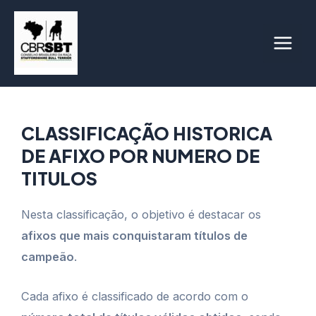
Ir
para
o
Main
conteúdo
Men
CLASSIFICAÇÃO HISTORICA
DE AFIXO POR NUMERO DE
TITULOS
Nesta classificação, o objetivo é destacar os
afixos que mais conquistaram títulos de
campeão
.
Cada afixo é classificado de acordo com o