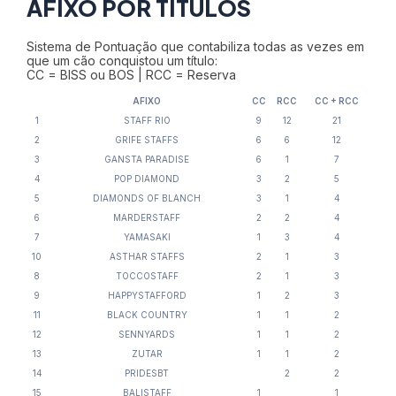
AFIXO POR TÍTULOS
Sistema de Pontuação que contabiliza todas as vezes em
que um cão conquistou um título:
CC = BISS ou BOS | RCC = Reserva
AFIXO
CC
RCC
CC + RCC
1
STAFF RIO
9
12
21
2
GRIFE STAFFS
6
6
12
3
GANSTA PARADISE
6
1
7
4
POP DIAMOND
3
2
5
5
DIAMONDS OF BLANCH
3
1
4
6
MARDERSTAFF
2
2
4
7
YAMASAKI
1
3
4
10
ASTHAR STAFFS
2
1
3
8
TOCCOSTAFF
2
1
3
9
HAPPYSTAFFORD
1
2
3
11
BLACK COUNTRY
1
1
2
12
SENNYARDS
1
1
2
13
ZUTAR
1
1
2
14
PRIDESBT
2
2
15
BALISTAFF
1
1